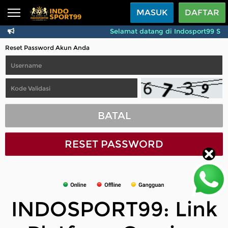
Beranda
MASUK
DAFTAR
Selamat datang di Indosport99 Situ
Sports
BARU
PROMO
Reset Password Akun Anda
Live Casino
BARU
IDNPoker
BARU
Slots
PROMO
BATAL
IDNLIVE
BARU
Stream N Spin
RESET PASSWORD
Arcade
PROMO
Table Games
Lottery
BARU
PROMO
INDOSPORT99: Link
IDNRaffle