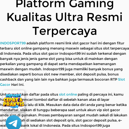
Platform Gaming
Referral
Kualitas Ultra Resmi
Promosi
Terpercaya
Hubungi Kami
Live Chat
INDOSPORT99
adalah platform resmi link slot gacor hari ini dengan fitur
terbaru slot online gampang menang maxwin sebagai situs slot terpercaya
di Indonesia. Pada situs slot gacor Indosport99 ini sudah terkenal dengan
Pengaduan Customer
banyak nya jenis jenis game slot yang bisa untuk di mainkan dengan
perkalian yang gampang di dapat serta mendapatkan kemenangan
maxwin dengan mudah. Indosport99 juga memiliki banyak bonus yang
Pilih Bahasa:
disediakan seperti bonus slot new member, slot deposit pulsa, bonus
cashback dan yang lain lain nya bahkan juga termasuk bocoran RTP
Slot
Gacor
Hari Ini.
Untuk melakkan daftar pada situs
slot online
paling di percaya ini, kamu
MASUK
DAFTAR
hanya perlu mncari tombol daftar di sebelah kanan atas di layar
handphone mu lalu di klik. Masukan data data diri anda yang benar ketika
mendaftar, silakan di tunggu beberapa saat untuk akun vip slot gacor
&copy; INDOSPORT99: Link Platform Gaming
anda siap di gunakan. Proses pembayaran sangat mudah sekali di lakukan
Kualitas Ultra Resmi Terpercaya. Hak Cipta
untuk itu telah di sediakan slot deposit qris, slot gacor deposit pulsa, e-
Dilindungi.
wallet serta bank lokal di Indonesia. Pada situs Indosport99 juga