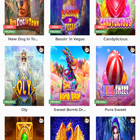
Referral
Promosi
Hubungi Kami
New Dog in Town
Bassin' in Vegas
Candylicious
Live Chat
Pengaduan Customer
Pilih Bahasa:
MASUK
DAFTAR
Oly
Sweet Bomb Drop
Pure Sweet
&copy; INDOSPORT99: Link Platform Gaming
Kualitas Ultra Resmi Terpercaya. Hak Cipta
Dilindungi.