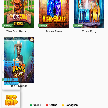
The Dog Bank Megaways
Bison Blaze
Titan Fury
Hook Splash