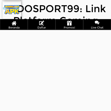
INDOSPORT99: Link
Platform Gaming
Beranda
Daftar
Promosi
Live Chat
Kualitas Ultra Resmi
Terpercaya
INDOSPORT99
adalah platform resmi link slot gacor hari ini dengan fitur
terbaru slot online gampang menang maxwin sebagai situs slot terpercaya
di Indonesia. Pada situs slot gacor Indosport99 ini sudah terkenal dengan
banyak nya jenis jenis game slot yang bisa untuk di mainkan dengan
perkalian yang gampang di dapat serta mendapatkan kemenangan
maxwin dengan mudah. Indosport99 juga memiliki banyak bonus yang
disediakan seperti bonus slot new member, slot deposit pulsa, bonus
cashback dan yang lain lain nya bahkan juga termasuk bocoran RTP
Slot
Gacor
Hari Ini.
Untuk melakkan daftar pada situs
slot online
paling di percaya ini, kamu
hanya perlu mncari tombol daftar di sebelah kanan atas di layar
handphone mu lalu di klik. Masukan data data diri anda yang benar ketika